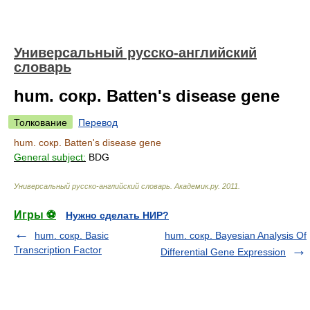
Универсальный русско-английский
словарь
hum. сокр. Batten's disease gene
Толкование
Перевод
hum. сокр. Batten's disease gene
General subject:
BDG
Универсальный русско-английский словарь
.
Академик.ру
.
2011
.
Игры ⚽
Нужно сделать НИР?
hum. сокр. Basic
hum. сокр. Bayesian Analysis Of
Transcription Factor
Differential Gene Expression